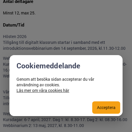
Antal deltagare
Minst 12, max 25.
Datum/Tid
Hösten 2026
Tillgång till digitalt klassrum startar i samband med ett
introduktionswebbinarium den 14 september, 2026, kl.11.30-12.00
Webbinarium 1: 28 september, 2026, kl. 13.00-15.00
Cookiemeddelande
Kursdagar: 19-20 oktober, 2026. Dag 1: kl. 8.30-17. Dag 2: kl. 08.30-
16.00
Webbinarium 2: 26 november, 2026, kl. 8.30-11.00
Genom att besöka sidan accepterar du vår
användning av cookies.
Läs mer om våra cookies här
Våren 2027
Tillgång till digitalt klassrum startar i samband med ett
introduktionswebbinarium den 26 februari, 2027, kl.11.30-12.00
Acceptera
Webbinarium 1: 12 mars, 2027, kl. 13.00-15.00
Kursdagar: 6-7 april, 2027. Dag 1: kl. 8.30-17. Dag 2: kl. 08.30-16.00
Webbinarium 2: 13 maj, 2027, kl. 8.30-11.00