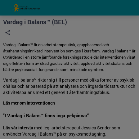
Grade
Portal
Vardag i Balans™ (BEL)
Vardag i Balans™ är en arbetsterapeutisk, gruppbaserad och
återhämtningsinriktad intervention som ges i kursform. Vardag i balans™ är
utvärderad i en större jämförande forskningsstudie där interventionen visat
sig effektiv i form av ökad grad av aktivitet, upplevd aktivitetsbalans och
bättre psykosocialt fungerande samt minskade symtom.
Vardag i balans™ riktar sig till personer med olika former av psykisk
ohälsa och är baserad på att analysera och åtgärda tidsstruktur och
aktivitetsbalans med ett generellt återhämtningsfokus.
Läs mer om interventionen
"I Vardag i Balans™ finns inga pekpinnar”
Läs vår intervju
med leg. arbetsterapeut Jessica Sender som
använder Vardag i Balans™ på en psykosmottagning.