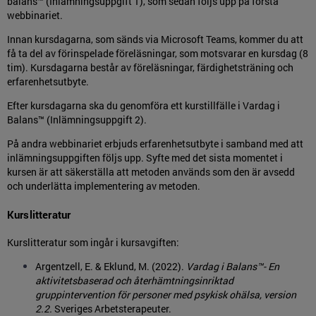
balans™ (Inlämningsuppgift 1), som sedan följs upp på första
webbinariet.
Innan kursdagarna, som sänds via Microsoft Teams, kommer du att
få ta del av förinspelade föreläsningar, som motsvarar en kursdag (8
tim). Kursdagarna består av föreläsningar, färdighetsträning och
erfarenhetsutbyte.
Efter kursdagarna ska du genomföra ett kurstillfälle i Vardag i
Balans™ (Inlämningsuppgift 2).
På andra webbinariet erbjuds erfarenhetsutbyte i samband med att
inlämningsuppgiften följs upp. Syfte med det sista momentet i
kursen är att säkerställa att metoden används som den är avsedd
och underlätta implementering av metoden.
Kurslitteratur
Kurslitteratur som ingår i kursavgiften:
Argentzell, E. & Eklund, M. (2022).
Vardag i Balans™- En
aktivitetsbaserad och återhämtningsinriktad
gruppintervention för personer med psykisk ohälsa, version
2.2.
Sveriges Arbetsterapeuter.