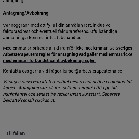
antagning.
Antagning/Avbokning
Var noggrann med att fylla i din anmälan rätt, inklusive
fakturaadress och eventuell fakturareferens. Ofullständiga
anmälningar kommer inte att behandlas.
Medlemmar prioriteras alltid framför icke medlemmar. Se
Sveriges
Arbetsterapeuters regler för antagning vad gäller medlemmar/icke
medlemmar i förbundet samt avbokningsregler.
Kontakta oss gärna vid frågor, kurser@arbetsterapeuterna.se
Vänligen observera att formuläret nedan endast är en anmälan till
kursen. Antagning sker så fort deltagarantalet nått upp till
minimiantal och senast tre veckor innan kursstart. Separata
bekräftelsemail skickas ut.
Tillfällen