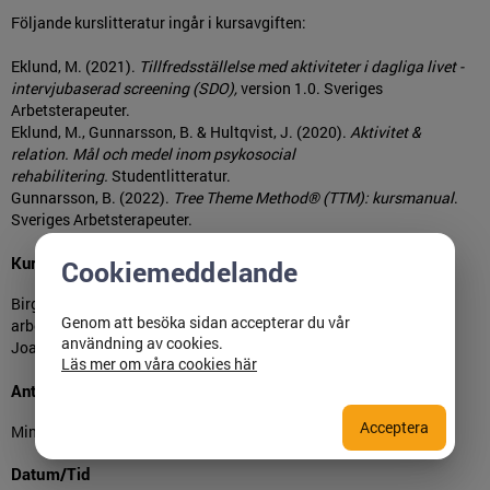
Följande kurslitteratur ingår i kursavgiften:
Eklund, M. (2021).
Tillfredsställelse med aktiviteter i dagliga livet -
intervjubaserad screening (SDO),
version 1.0. Sveriges
Arbetsterapeuter.
Eklund, M., Gunnarsson, B. & Hultqvist, J. (2020).
Aktivitet &
relation. Mål och medel inom psykosocial
rehabilitering.
Studentlitteratur.
Gunnarsson, B. (2022).
Tree Theme Method® (TTM): kursmanual
.
Sveriges Arbetsterapeuter.
Kursledare
Cookiemeddelande
Birgitta Gunnarsson, docent, specialist i arbetsterapi, leg.
Genom att besöka sidan accepterar du vår
arbetsterapeut.
användning av cookies.
Joanna Nordstrand, specialist i arbetsterapi, leg. arbetsterapeut.
Läs mer om våra cookies här
Antal deltagare
Acceptera
Minst 8, max 12.
Datum/Tid