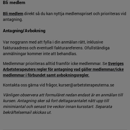
Bli medlem
Bli medlem
direkt så du kan nyttja medlemspriset och prioriteras vid
antagning.
Antagning/Avbokning
Var noggrann med att fylla i din anmälan rätt, inklusive
fakturaadress och eventuell fakturareferens. Ofullständiga
anmälningar kommer inte att behandlas.
Medlemmar prioriteras alltid framför icke medlemmar. Se
Sveriges
Arbetsterapeuters regler för antagning vad gäller medlemmar/icke
medlemmar i förbundet samt avbokningsregler.
Kontakta oss gärna vid frågor, kurser@arbetsterapeuterna.se
Vänligen observera att formuläret nedan endast är en anmälan till
kursen. Antagning sker så fort deltagarantalet nått upp till
minimiantal och senast tre veckor innan kursstart. Separata
bekräftelsemail skickas ut.