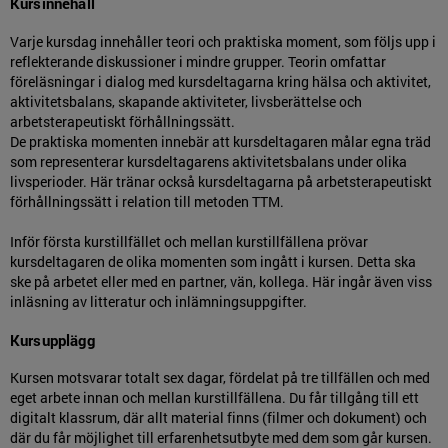
Kursinnehåll
Varje kursdag innehåller teori och praktiska moment, som följs upp i
reflekterande diskussioner i mindre grupper. Teorin omfattar
föreläsningar i dialog med kursdeltagarna kring hälsa och aktivitet,
aktivitetsbalans, skapande aktiviteter, livsberättelse och
arbetsterapeutiskt förhållningssätt.
De praktiska momenten innebär att kursdeltagaren målar egna träd
som representerar kursdeltagarens aktivitetsbalans under olika
livsperioder. Här tränar också kursdeltagarna på arbetsterapeutiskt
förhållningssätt i relation till metoden TTM.
Inför första kurstillfället och mellan kurstillfällena prövar
kursdeltagaren de olika momenten som ingått i kursen. Detta ska
ske på arbetet eller med en partner, vän, kollega. Här ingår även viss
inläsning av litteratur och inlämningsuppgifter.
Kursupplägg
Kursen motsvarar totalt sex dagar, fördelat på tre tillfällen och med
eget arbete innan och mellan kurstillfällena. Du får tillgång till ett
digitalt klassrum, där allt material finns (filmer och dokument) och
där du får möjlighet till erfarenhetsutbyte med dem som går kursen.