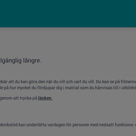
lgänglig längre.
ebär att du kan göra den när du vill och vart du vill. Du kan se på filme
de på hur mycket du fördjupar dig i matrial som du hänvisas till i utbildn
 genom att trycka på
länk
en.
eknikstöd kan underlätta vardagen för personer med nedsatt funktions- 