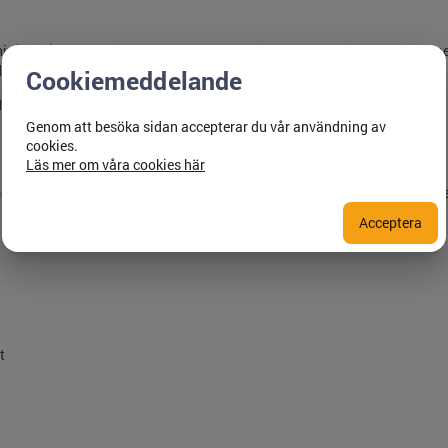
dnivåer/vårdformer inom kommuner, landsting oavsett driftsformer känner
.
Cookiemeddelande
yndigheten för Delaktighet.
Genom att besöka sidan accepterar du vår användning av
cookies.
Läs mer om våra cookies här
 med personer i olika åldrar och vårdnivåer/vårdformer inom kommuner, r
Acceptera
t