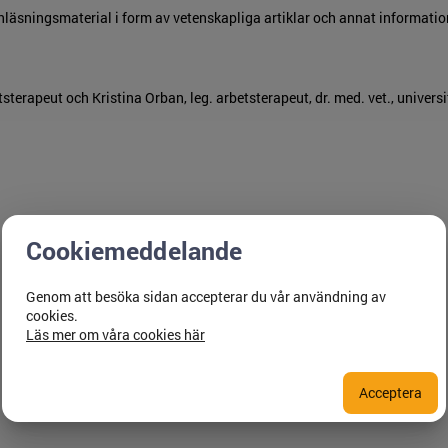
 inläsningsmaterial i form av vetenskapliga artiklar och annat informati
sterapeut och Kristina Orban, leg. arbetsterapeut, dr. med. vet., univers
Cookiemeddelande
Genom att besöka sidan accepterar du vår användning av
cookies.
Läs mer om våra cookies här
Acceptera