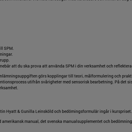
ill SPM.
vningar.
grupp.
bär att du ska prova att använda SPM i din verksamhet och reflektera 
nlämningsuppgiften görs kopplingar till teori, målformulering och prakt
entionsprocess utifrån svårigheter med sensorisk bearbetning. På det si
verksamhet.
n Hyatt & Gunilla Leinsköld och bedömingsformulär ingår i kurspriset
med amerikansk manual, det svenska manualsupplementet och bedömnin