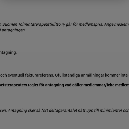
 Suomen Toimintaterapeuttiliitto ry går för medlemspris. Ange medlem
d antagningen.
antagning.
s och eventuell fakturareferens. Ofullständiga anmälningar kommer inte
betsterapeuters regler för antagning vad gäller medlemmar/icke medle
en. Antagning sker så fort deltagarantalet nått upp till minimiantal och