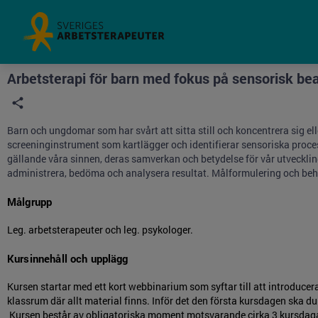
Grade
Portal
Arbetsterapi för barn med fokus på sensorisk b
Barn och ungdomar som har svårt att sitta still och koncentrera sig e
screeninginstrument som kartlägger och identifierar sensoriska proces
gällande våra sinnen, deras samverkan och betydelse för vår utveckling
administrera, bedöma och analysera resultat. Målformulering och beha
Målgrupp
Leg. arbetsterapeuter och leg. psykologer.
Kursinnehåll och upplägg
Kursen startar med ett kort webbinarium som syftar till att introducera
klassrum där allt material finns. Inför det den första kursdagen ska du
Kursen består av obligatoriska moment motsvarande cirka 3 kursdagar