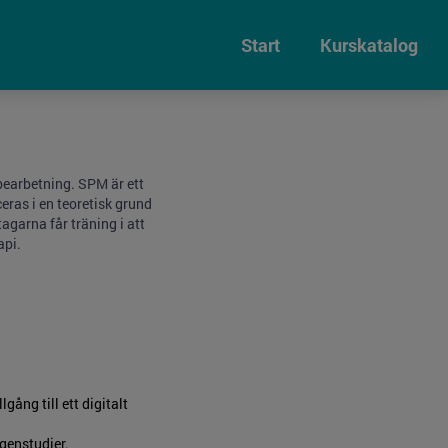
Start
Kurskatalog
bearbetning. SPM är ett
eras i en teoretisk grund
agarna får träning i att
api.
ång till ett digitalt
genstudier.