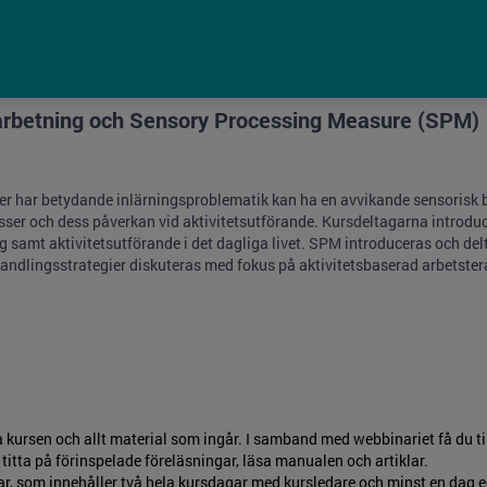
earbetning och Sensory Processing Measure (SPM)
ller har betydande inlärningsproblematik kan ha en avvikande sensorisk 
ser och dess påverkan vid aktivitetsutförande. Kursdeltagarna introduc
 samt aktivitetsutförande i det dagliga livet. SPM introduceras och delt
ndlingsstrategier diskuteras med fokus på aktivitetsbaserad arbetster
 kursen och allt material som ingår. I samband med webbinariet få du tillg
 titta på förinspelade föreläsningar, läsa manualen och artiklar.
, som innehåller två hela kursdagar med kursledare och minst en dag e