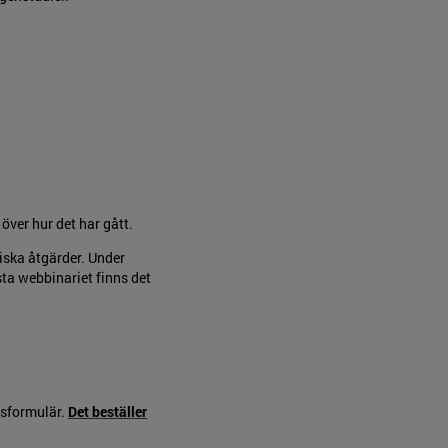
över hur det har gått.
iska åtgärder. Under
sta webbinariet finns det
.
gsformulär.
Det beställer