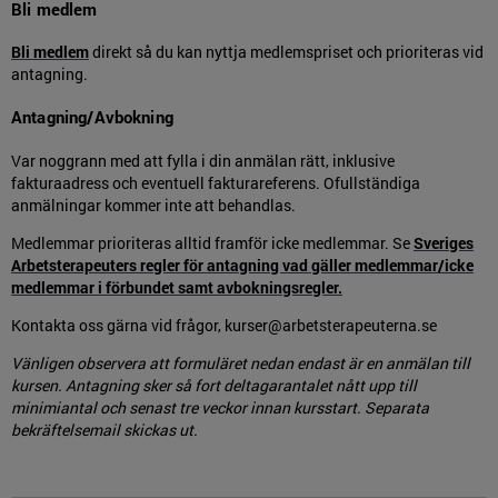
Bli medlem
Bli medlem
direkt så du kan nyttja medlemspriset och prioriteras vid
antagning.
Antagning/Avbokning
Var noggrann med att fylla i din anmälan rätt, inklusive
fakturaadress och eventuell fakturareferens. Ofullständiga
anmälningar kommer inte att behandlas.
Medlemmar prioriteras alltid framför icke medlemmar. Se
Sveriges
Arbetsterapeuters regler för antagning vad gäller medlemmar/icke
medlemmar i förbundet samt avbokningsregler.
Kontakta oss gärna vid frågor, kurser@arbetsterapeuterna.se
Vänligen observera att formuläret nedan endast är en anmälan till
kursen. Antagning sker så fort deltagarantalet nått upp till
minimiantal och senast tre veckor innan kursstart. Separata
bekräftelsemail skickas ut.