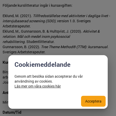
Följande kurslitteratur ingår i kursavgiften:
Eklund, M. (2021).
Tillfredsställelse med aktiviteter i dagliga livet -
intervjubaserad screening (SDO),
version 1.0. Sveriges
Arbetsterapeuter.
Eklund, M., Gunnarsson, B. & Hultqvist, J. (2020).
Aktivitet &
relation. Mål och medel inom psykosocial
rehabilitering.
Studentlitteratur.
Gunnarsson, B. (2022).
Tree Theme Method® (TTM): kursmanual
.
Sveriges Arbetsterapeuter.
Kursledare
Cookiemeddelande
Birgitta Gunnarsson, docent, specialist i arbetsterapi, leg.
Genom att besöka sidan accepterar du vår
arbetsterapeut.
användning av cookies.
Joanna Nordstrand, specialist i arbetsterapi, leg. arbetsterapeut.
Läs mer om våra cookies här
Antal deltagare
Acceptera
Minst 8, max 12.
Datum/Tid