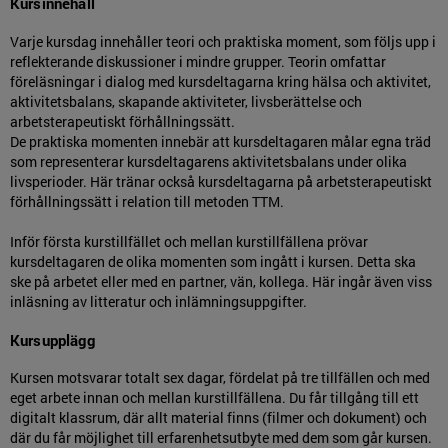
Kursinnehåll
Varje kursdag innehåller teori och praktiska moment, som följs upp i
reflekterande diskussioner i mindre grupper. Teorin omfattar
föreläsningar i dialog med kursdeltagarna kring hälsa och aktivitet,
aktivitetsbalans, skapande aktiviteter, livsberättelse och
arbetsterapeutiskt förhållningssätt.
De praktiska momenten innebär att kursdeltagaren målar egna träd
som representerar kursdeltagarens aktivitetsbalans under olika
livsperioder. Här tränar också kursdeltagarna på arbetsterapeutiskt
förhållningssätt i relation till metoden TTM.
Inför första kurstillfället och mellan kurstillfällena prövar
kursdeltagaren de olika momenten som ingått i kursen. Detta ska
ske på arbetet eller med en partner, vän, kollega. Här ingår även viss
inläsning av litteratur och inlämningsuppgifter.
Kursupplägg
Kursen motsvarar totalt sex dagar, fördelat på tre tillfällen och med
eget arbete innan och mellan kurstillfällena. Du får tillgång till ett
digitalt klassrum, där allt material finns (filmer och dokument) och
där du får möjlighet till erfarenhetsutbyte med dem som går kursen.