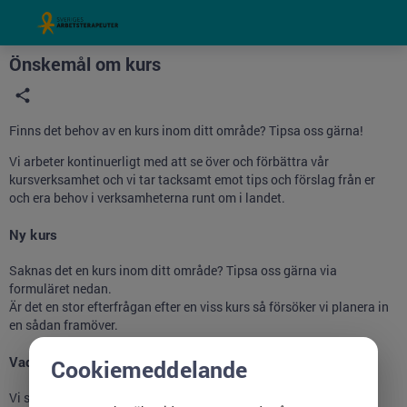
Grade
Portal
Önskemål om kurs
Finns det behov av en kurs inom ditt område? Tipsa oss gärna!
Vi arbeter kontinuerligt med att se över och förbättra vår
kursverksamhet och vi tar tacksamt emot tips och förslag från er
och era behov i verksamheterna runt om i landet.
Ny kurs
Saknas det en kurs inom ditt område? Tipsa oss gärna via
formuläret nedan.
Är det en stor efterfrågan efter en viss kurs så försöker vi planera in
en sådan framöver.
Vad händer sedan?
Cookiemeddelande
Vi samlar in inomna kursönskemål och tar med dem i våra